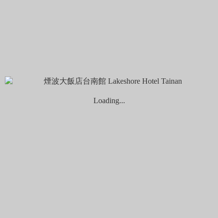
秋季旅展券使用說明
Choose your language
繁體中文
限時最低價
入住日期
退房日期
...
1
night
nights
成人
Loading...
兒童
優惠代碼
取消預訂
官網最優惠
Home
旅遊&隨筆
標籤:
萬香紅燒羊肉爐