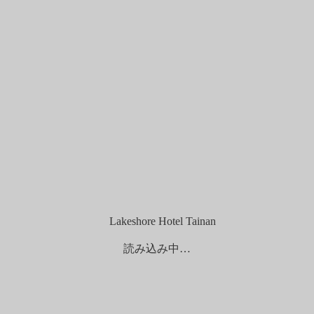
読み込み中…
心部に立地。近くには芸術や文化が集まる美術園区や重要文化財
しめます。館内にはビジネス会員のお客様のための専用空間を