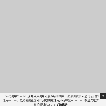
退房日期
成人
兒童
優惠代碼
最低起價為…
取消預訂
住宿
券訂
房
x
「我們使用Cookie以提升用戶使用經驗及改善網站，繼續瀏覽表示您同意我們
使用cookies。若您需要更詳細訊息或想在使用網站時禁用Cookie，歡迎您造訪
進入專區
隱私聲明頁面。」
了解更多