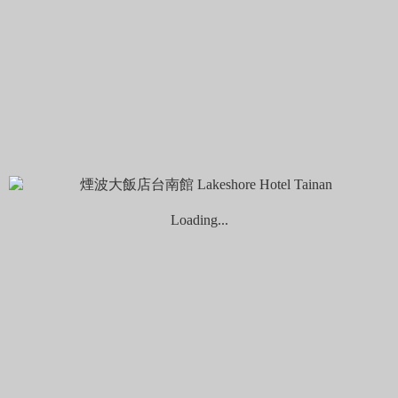
營業時間：08:00 – 15:30 (週四公休)
地址：台南市中西區國華街三段181號
電話：06-2110453
双生 | 夏日裡最純粹的一抹清涼
Loading...
如果說台南的夏天需要一份解暑的神器，那麼双生綠豆沙絕對
是不二之選，以純手工製作的綠豆沙征服了無數味蕾。綠豆經
過細心熬煮，綿密細膩，搭配一點冰涼的碎冰，入口即化，甜
而不膩。